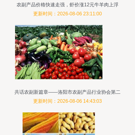
农副产品价格快速走强，虾价涨12元牛羊肉上浮
10%——建议市民早做准备
更新时间：2026-08-06 23:11:00
共话农副新篇章——洛阳市农副产品行业协会第二
届会长首次座谈会侧记
更新时间：2026-08-06 14:43:03