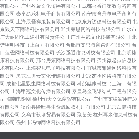
有限公司
广州盈聚文化传播有限公司
成都书香门第教育咨询有
限公司
秦皇岛乐标电子商务有限公司
南宁市含丹单电子商务有
限公司
上海辰磊祥服装有限公司
北京东方迈德科技有限公司
北
京狼天下网络科技有限公司
郑州荣恩网络科技有限公司
广水市
广大丽固化工建材有限责任公司
广州军武文化传播有限公司
北
铧照明科技（上海）有限公司
合肥市文思教育咨询有限公司
海
口蓝雀网络科技有限公司
长沙觅通信息科技有限公司
北京明捷
康科技有限公司
邢台房策网络科技有限公司
滨州微起点信息技
术有限公司
上海智凡电子科技有限公司
宜城市雅缘网络科技有
限公司
黑龙江奥云文化传媒有限公司
北京杰丞网络科技有限公
司
成都七星瓢虫网络科技有限公司
科彭健康科技（上海）有限
公司
上海甲冠文化传播有限公司
秦皇岛金飞钢结构工程有限公
司
海南电影网
徐州恒大文体商贸有限公司
广州市东建家用电器
有限公司
衡南县隆旺再生资源回收利用有限公司
北京灿描科技
有限公司
义乌市毅瑜贸易有限公司
聚茵美
杭州再米信息科技有
限公司
儋州市冯御网络科技有限公司