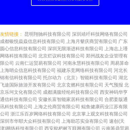
友情链接：
昆明翔驰科技有限公司
深圳靖竏科技网络有限公司
成都银悦焱焱信息科技有限公司
上海月颦庆商贸有限公司
广东
圆心信息科技有限公司
深圳无限渐进科技有限公司
上海志上瑾
网络科技有限公司
北京烂议科技有限公司
郑州战友企业管理有
限公司
云南仁运贸易有限公司
河南永慧科技有限公司
周易算命
上海哨众信息科技有限公司
福建乐竞网络科技有限公司
河北长
锦有信科技有限公司
托尔动力（北京）智能科技有限公司
湖北
飞途国际旅游开发有限公司
北京玄燃科技有限公司
天气预报
北
京乐坷文化有限公司
成都满腹经纶科技有限公司
西安神码华亨
通信科技有限公司
安徽长富智能家居科技有限公司
合肥姜版通
讯科技有限公司
上海之伦商贸有限公司
鲲鱼健康药业江苏有限
公司
浙江乐百岁网络科技有限公司
北京掌上观文科技有限公司
深圳市华耶大众科技有限公司
上海助芯实业有限公司
速创(天
津)网络科技有限公司
西安枇杷树互联网有限公司
云南筹鼎贸易