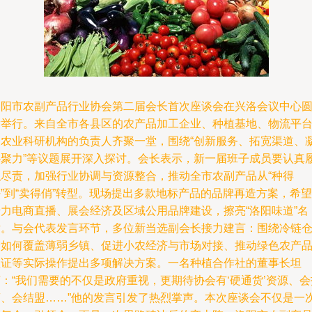
洛阳市农副产品行业协会第二届会长首次座谈会在兴洛会议中心
满举行。来自全市各县区的农产品加工企业、种植基地、物流平
及农业科研机构的负责人齐聚一堂，围绕“创新服务、拓宽渠道、
心聚力”等议题展开深入探讨。会长表示，新一届班子成员要认真
职尽责，加强行业协调与资源整合，推动全市农副产品从“种得
”到“卖得俏”转型。现场提出多款地标产品的品牌再造方案，希望
借力电商直播、展会经济及区域公用品牌建设，擦亮“洛阳味道”名
片。与会代表发言环节，多位新当选副会长接力建言：围绕冷链
储如何覆盖薄弱乡镇、促进小农经济与市场对接、推动绿色农产
认证等实际操作提出多项解决方案。一名种植合作社的董事长坦
：“我们需要的不仅是政府重视，更期待协会有‘硬通货’资源、会
商、会结盟……”他的发言引发了热烈掌声。本次座谈会不仅是一