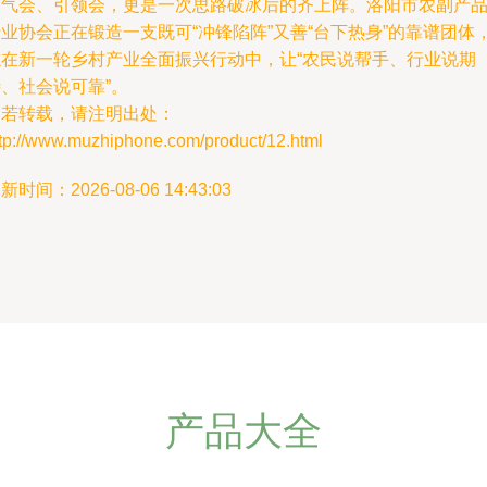
通气会、引领会，更是一次思路破冰后的齐上阵。洛阳市农副产
业协会正在锻造一支既可“冲锋陷阵”又善“台下热身”的靠谱团体
志在新一轮乡村产业全面振兴行动中，让“农民说帮手、行业说期
、社会说可靠”。
如若转载，请注明出处：
ttp://www.muzhiphone.com/product/12.html
新时间：2026-08-06 14:43:03
产品大全