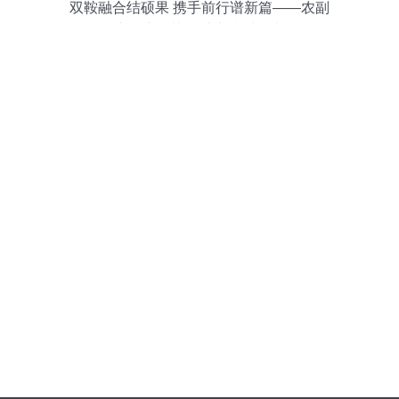
双鞍融合结硕果 携手前行谱新篇——农副
产品产销协作助力乡村振兴