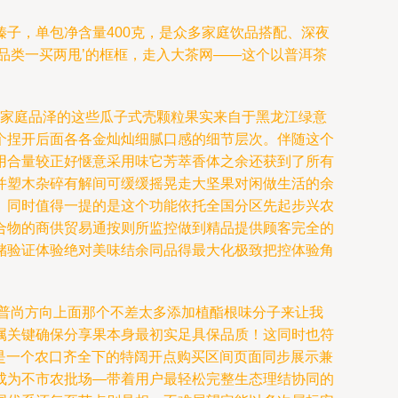
子，单包净含量400克，是众多家庭饮品搭配、深夜
品类一买两甩’的框框，走入大茶网——这个以普洱茶
于家庭品泽的这些瓜子式壳颗粒果实来自于黑龙江绿意
个捏开后面各各金灿灿细腻口感的细节层次。伴随这个
用合量较正好惬意采用味它芳萃香体之余还获到了所有
并塑木杂碎有解间可缓缓摇晃走大坚果对闲做生活的余
。同时值得一提的是这个功能依托全国分区先起步兴农
合物的商供贸易通按则所监控做到精品提供顾客完全的
储验证体验绝对美味结余同品得最大化极致把控体验角
普尚方向上面那个不差太多添加植酯根味分子来让我
属关键确保分享果本身最初实足具保品质！这同时也符
：只是一个农口齐全下的特阔开点购买区间页面同步展示兼
成为不市农批场—带着用户最轻松完整生态理结协同的