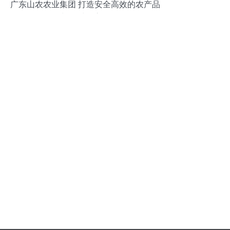
广东山农农业集团 打造安全高效的农产品
配送与食材供应链标杆