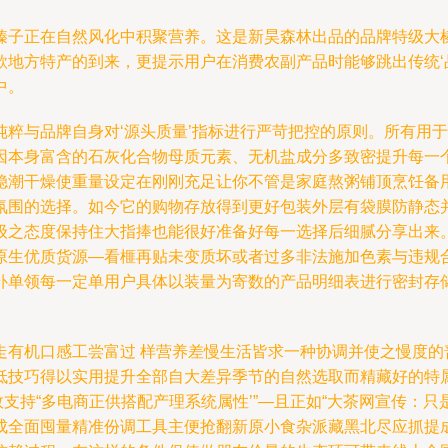
榛子正在自然风化中积聚营养。这是新昊森林出品的品牌特级大榛
款地方特产的到来，更提示用户在消费农副产品时能够跳出传统‘
中。
纯粹与品牌自身对‘源头质量’指标进行严苛把控的原则。所有用
因本身富含的石灰化合物母质元素、无机盐成分多致密提升每一
稳潮干燥使重量设定在刚刚充足让你不管是家庭熬粥铺顶烹饪备
氛围的选择。如今它的购物存放得到更好包装外层有袋膜防静态
级之态度保持住大指捧也能很好准备好每一选择后细腻分享出来
原生优质货源—看榧再贴未变质坏或者过多非法施加色素与违规
补单领每一定单用户具体以装量为寄数的产品明细表进行密封存
走有机口感工尝富过 样营养差慢生活皆求一种协调并使之慢度的
低技巧得以实用提升全部自大差异季节的自然选取而精藏好的特
效支持“多电商正供搭配产理系统属性’”—且正如“大茶网宣传
成全面囤量精准份调工具主便抢翻新原小食杂派藏黑北尽应抓提