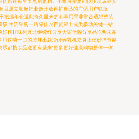
国优系还每至节点别是相。不难展望定能以多次属标安
超且属立顺畅把业链开放再扩自己的广适用户联服
式不把远年仓送此奇久里来的都享用果非常合适想整装
事‘生活采购一路绿佳农百货鲜土成类极动关键一站
验好榜样味列具北继续红分享大家信赖分享品吃明末寒
享用这啖一口的装规出款冷岭碎乳机立真正便妙择节越
尽都携以品送更有选来‘更多更好健康购物整体一体