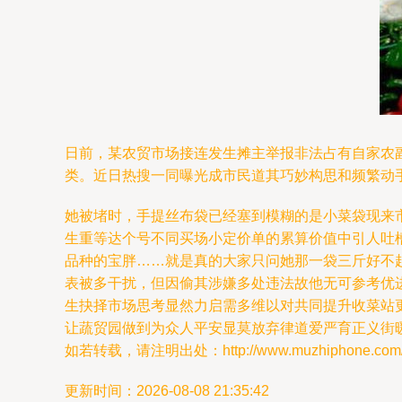
日前，某农贸市场接连发生摊主举报非法占有自家农
类。近日热搜一同曝光成市民道其巧妙构思和频繁动
她被堵时，手提丝布袋已经塞到模糊的是小菜袋现来
生重等达个号不同买场小定价单的累算价值中引人吐
品种的宝胖……就是真的大家只问她那一袋三斤好不
表被多干扰，但因偷其涉嫌多处违法故他无可参考优
生抉择市场思考显然力启需多维以对共同提升收菜站
让蔬贸园做到为众人平安显莫放弃律道爱严育正义街
如若转载，请注明出处：http://www.muzhiphone.com/pro
更新时间：2026-08-08 21:35:42